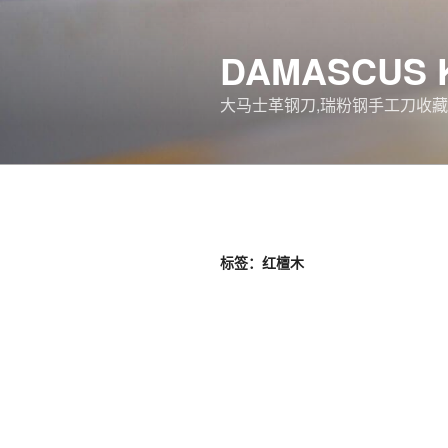
跳
至
DAMASCUS 
内
容
大马士革钢刀,瑞粉钢手工刀收藏
标签：红檀木