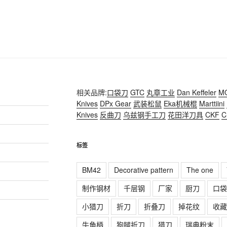
相关品牌:
口袋刀
GTC
丸章工业
Dan Keffeler
M
Knives
DPx Gear
武装松鼠
Eka机械棍
Marttiini
Knives
反曲刀
乌兹钢手工刀
花田洋刀具
CKF
C
标签
BM42
Decorative pattern
The one
制作钢材
千层钢
厂家
厨刀
口袋
小猎刀
折刀
折叠刀
掉花纹
收藏
牛角柄
狗腿折刀
猎刀
瑞典粉末