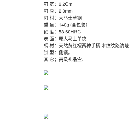
刃 宽：2.2Cm
刃 厚：2.8mm
刃 材：大马士革钢
重 量：140g (含包装）
硬 度：58-60HRC
表 面：原大马士革纹
柄 材：天然黄红檀两种手柄,木纹纹路清楚
锁 型：侧锁。
其 它；高级礼品盒.