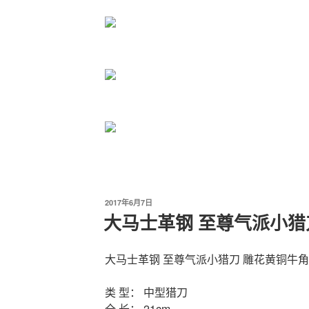
发
2017年6月7日
布
大马士革钢 至尊气派小猎
于
大马士革钢 至尊气派小猎刀 雕花黄铜牛
类 型： 中型猎刀
全 长： 21cm