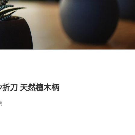
沙折刀 天然檀木柄
柄