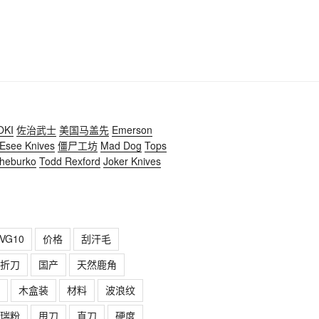
OKI
佐治武士
美国马盖先
Emerson
Esee Knives
僵尸工坊
Mad Dog
Tops
heburko
Todd Rexford
Joker Knives
VG10
价格
刮汗毛
折刀
国产
天然鹿角
木盒装
材料
波浪纹
瑞粉
甩刀
直刀
硬度