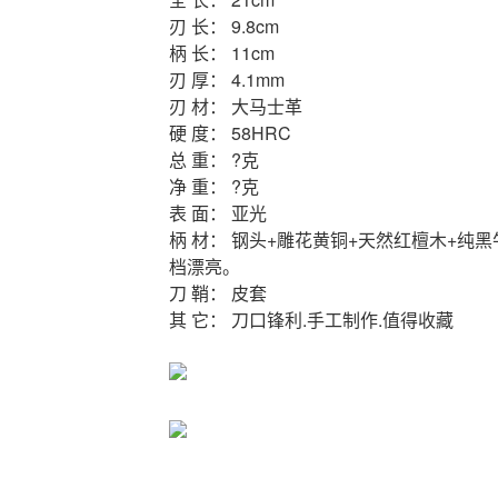
刃 长： 9.8cm
柄 长： 11cm
刃 厚： 4.1mm
刃 材： 大马士革
硬 度： 58HRC
总 重： ?克
净 重： ?克
表 面： 亚光
柄 材： 钢头+雕花黄铜+天然红檀木+纯
档漂亮。
刀 鞘： 皮套
其 它： 刀口锋利.手工制作.值得收藏