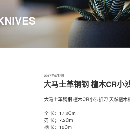
KNIVES
发
2017年6月7日
布
大马士革钢钢 檀木CR小
于
大马士革钢钢 檀木CR小沙折刀 天然檀木
全 长：17.2Cm
刃 长；7.2Cm
柄 长：10Cm