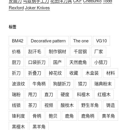
反曲刀
乌兹钢手工刀
花田洋刀具
CKF
Cheburko
Todd
Rexford
Joker Knives
标签
BM42
Decorative pattern
The one
VG10
价格
刮汗毛
制作钢材
千层钢
厂家
厨刀
口袋折刀
国产
天然鹿角
小猎刀
折刀
折叠刀
掉花纹
收藏
木盒装
材料
波浪纹
牛角柄
狗腿折刀
猎刀
瑞典粉末
瑞粉
甩刀
直刀
硬度
科檀木
红檀木
线锁
茶刀
视频
酸枝木
野生羊角
铸造
锋利度
骨柄
鲍贝
鹿角
鹿角柄
黄羊角
黑檀木
黑羊角