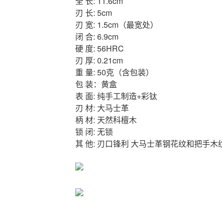
全 长: 11.6cm
刃 长: 5cm
刃 宽: 1.5cm（最宽处）
闭 合: 6.9cm
硬 度: 56HRC
刃 厚: 0.21cm
重 量: 50克（含包装）
包 装：黄盒
表 面: 纯手工制造+彩钛
刃 材: 大马士革
柄 材: 天然科檀木
锁 闭: 无锁
其 他: 刃口锋利 大马士革钢花纹和把手