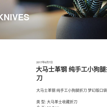
KNIVES
发
2017年6月7日
布
大马士革钢 纯手工小狗腿
于
刀
大马士革钢 纯手工小狗腿折刀 梦幻版口
类 型: 大马革士收藏折刀