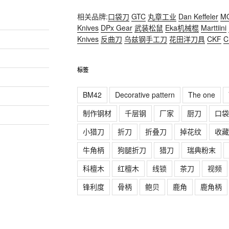
相关品牌:
口袋刀
GTC
丸章工业
Dan Keffeler
M
Knives
DPx Gear
武装松鼠
Eka机械棍
Marttiini
Knives
反曲刀
乌兹钢手工刀
花田洋刀具
CKF
C
标签
BM42
Decorative pattern
The one
制作钢材
千层钢
厂家
厨刀
口袋
小猎刀
折刀
折叠刀
掉花纹
收藏
牛角柄
狗腿折刀
猎刀
瑞典粉末
科檀木
红檀木
线锁
茶刀
视频
锋利度
骨柄
鲍贝
鹿角
鹿角柄