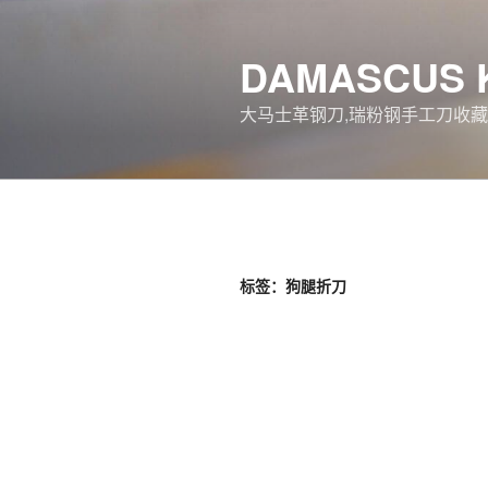
跳
至
DAMASCUS 
内
容
大马士革钢刀,瑞粉钢手工刀收藏
标签：狗腿折刀