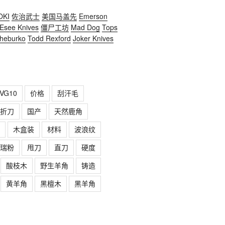
OKI
佐治武士
美国马盖先
Emerson
Esee Knives
僵尸工坊
Mad Dog
Tops
heburko
Todd Rexford
Joker Knives
VG10
价格
刮汗毛
折刀
国产
天然鹿角
木盒装
材料
波浪纹
瑞粉
甩刀
直刀
硬度
酸枝木
野生羊角
铸造
黄羊角
黑檀木
黑羊角